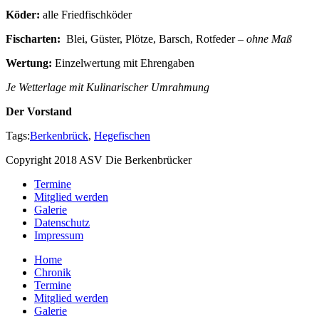
Köder:
alle Friedfischköder
Fischarten:
Blei, Güster, Plötze, Barsch, Rotfeder –
ohne Maß
Wertung:
Einzelwertung mit Ehrengaben
Je Wetterlage mit Kulinarischer Umrahmung
Der Vorstand
Tags:
Berkenbrück
,
Hegefischen
Copyright 2018 ASV Die Berkenbrücker
Termine
Mitglied werden
Galerie
Datenschutz
Impressum
Home
Chronik
Termine
Mitglied werden
Galerie