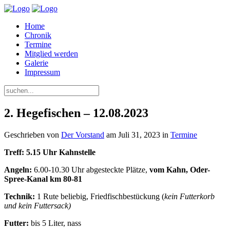
Home
Chronik
Termine
Mitglied werden
Galerie
Impressum
2. Hegefischen – 12.08.2023
Geschrieben von
Der Vorstand
am
Juli 31, 2023
in
Termine
Treff: 5.15 Uhr Kahnstelle
Angeln:
6.00-10.30 Uhr abgesteckte Plätze,
vom Kahn, Oder-
Spree-Kanal km 80-81
Technik:
1 Rute beliebig, Friedfischbestückung (
kein Futterkorb
und kein Futtersack)
Futter:
bis 5 Liter, nass